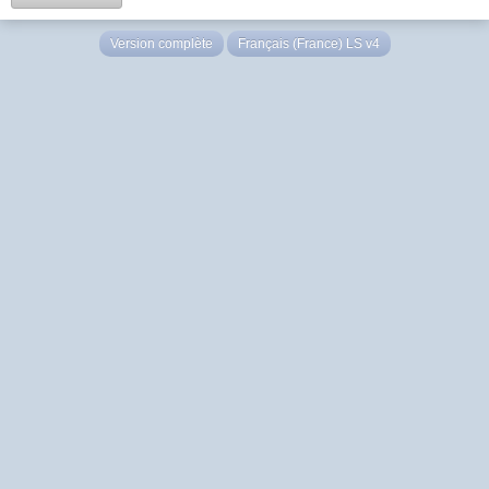
Version complète
Français (France) LS v4