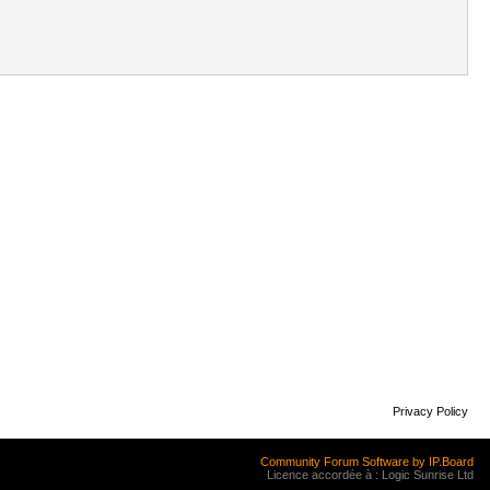
Privacy Policy
Community Forum Software by IP.Board
Licence accordée à : Logic Sunrise Ltd