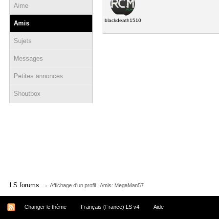
Aime
blackdeath1510
Amis
Sujets
Messages
Petites annonces
Shoutbox
→
LS forums
Affichage d'un profil : Amis: MegaMan57
Changer le thème
Français (France) LS v4
Aide