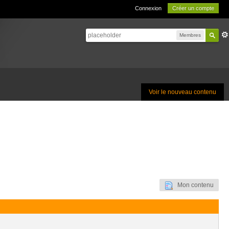
Connexion
Créer un compte
Membres
Voir le nouveau contenu
Mon contenu