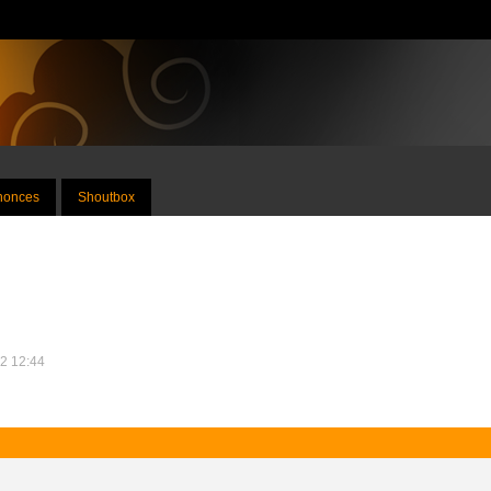
nnonces
Shoutbox
22 12:44