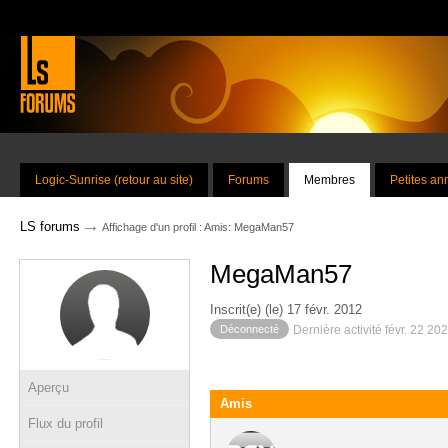
Logic-Sunrise (retour au site)
Forums
Membres
Petites a
→
LS forums
Affichage d'un profil : Amis: MegaMan57
MegaMan57
Inscrit(e) (le) 17 févr. 2012
Déconnecté
Dernière activité févr. 22 20
Aperçu
Amis
Flux du profil