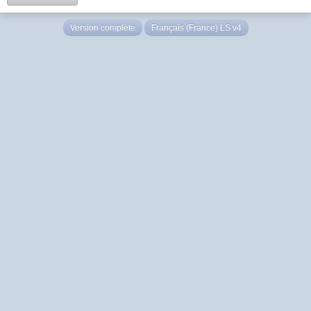
Version complète
Français (France) LS v4