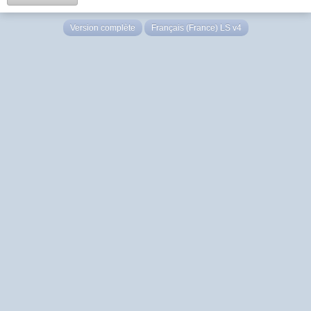
Version complète
Français (France) LS v4