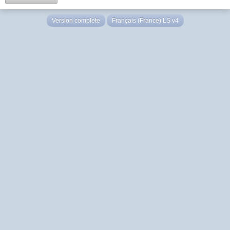
Version complète
Français (France) LS v4