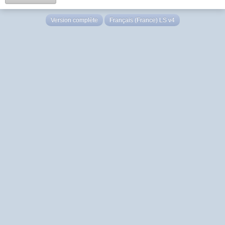
Version complète
Français (France) LS v4