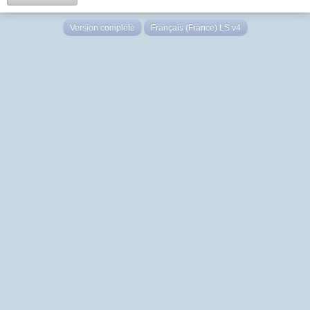
Version complète
Français (France) LS v4