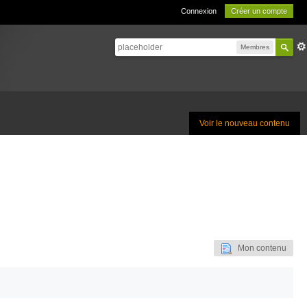
Connexion
Créer un compte
Membres
Voir le nouveau contenu
Mon contenu