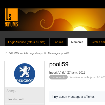
Logic-Sunrise (retour au site)
Forums
Membres
Petites a
→
LS forums
Affichage d'un profil : Messages: pooli59
pooli59
Inscrit(e) (le) 27 janv. 2012
Déconnecté
Dernière activité janv. 16 2
Aperçu
Il n'y aucun message à afficher.
Flux du profil