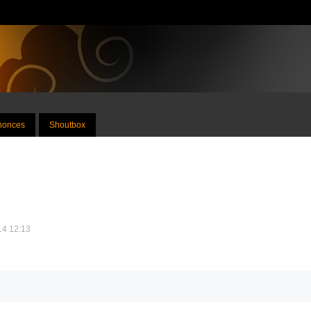
nnonces
Shoutbox
014 12:13