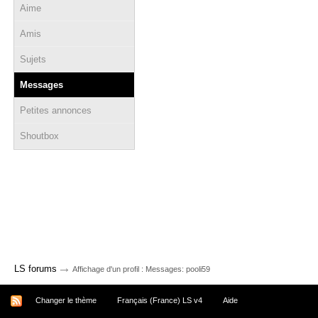
Aime
Amis
Sujets
Messages
Petites annonces
Shoutbox
→
LS forums
Affichage d'un profil : Messages: pooli59
Changer le thème
Français (France) LS v4
Aide