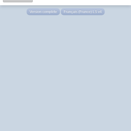
Version complète
Français (France) LS v4