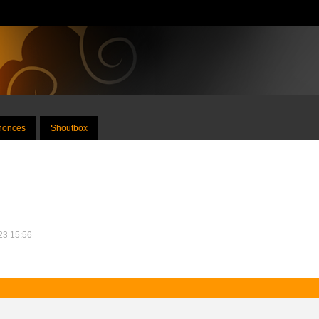
nnonces
Shoutbox
023 15:56