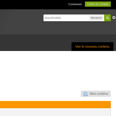
Connexion
Créer un compte
Membres
Voir le nouveau contenu
Mon contenu