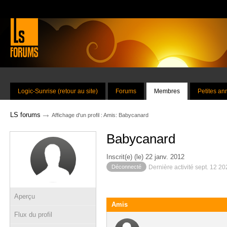
Logic-Sunrise (retour au site)
Forums
Membres
Petites a
→
LS forums
Affichage d'un profil : Amis: Babycanard
Babycanard
Inscrit(e) (le) 22 janv. 2012
Déconnecté
Dernière activité sept. 12 2
Aperçu
Amis
Flux du profil