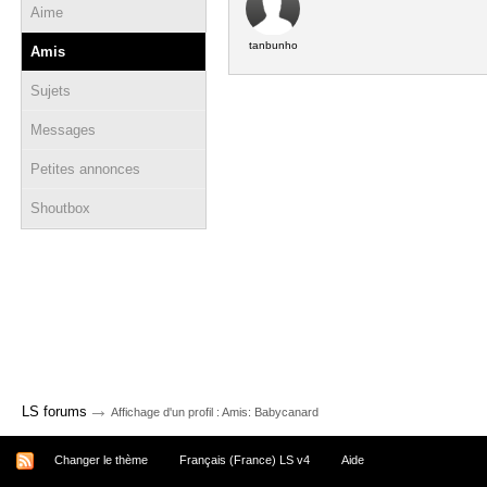
Aime
tanbunho
Amis
Sujets
Messages
Petites annonces
Shoutbox
→
LS forums
Affichage d'un profil : Amis: Babycanard
Changer le thème
Français (France) LS v4
Aide