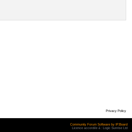
Privacy Policy
Community Forum Software by IP.Board
Licence accordée à : Logic Sunrise Ltd