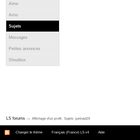
Aime
Amis
Sujets
Messages
Petites annonces
Shoutbox
→
LS forums
Affichage d'un profil : Sujets: juetnad29
Changer le thème
Français (France) LS v4
Aide