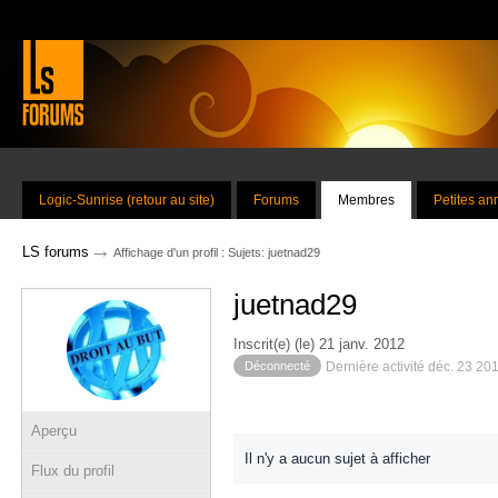
Logic-Sunrise (retour au site)
Forums
Membres
Petites a
→
LS forums
Affichage d'un profil : Sujets: juetnad29
juetnad29
Inscrit(e) (le) 21 janv. 2012
Déconnecté
Dernière activité déc. 23 20
Aperçu
Il n'y a aucun sujet à afficher
Flux du profil