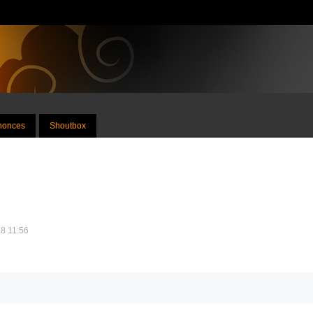
nnonces
Shoutbox
18 11:56