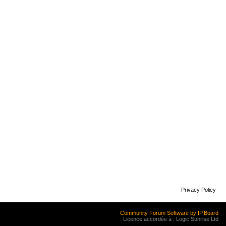
Privacy Policy
Community Forum Software by IP.Board
Licence accordée à : Logic Sunrise Ltd