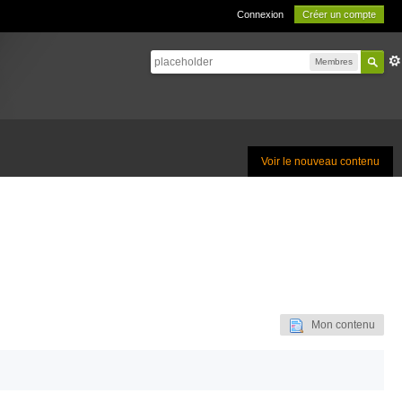
Connexion
Créer un compte
Membres
Voir le nouveau contenu
Mon contenu