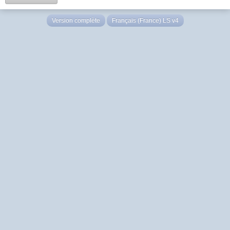
Version complète
Français (France) LS v4