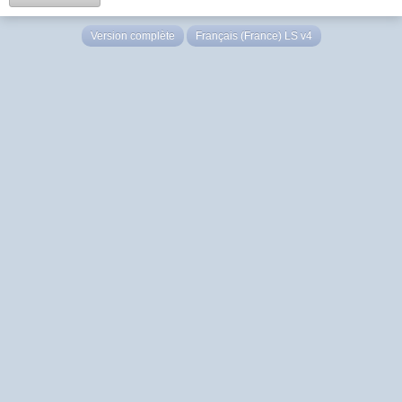
Version complète
Français (France) LS v4