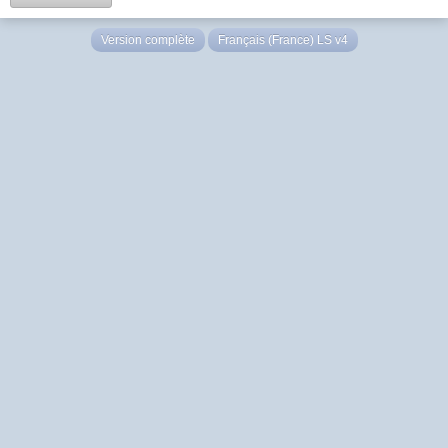
Version complète
Français (France) LS v4