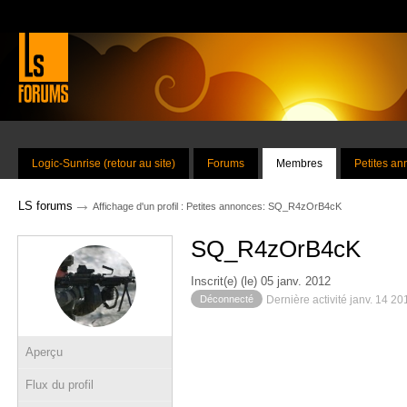
Logic-Sunrise (retour au site)
Forums
Membres
Petites a
→
LS forums
Affichage d'un profil : Petites annonces: SQ_R4zOrB4cK
SQ_R4zOrB4cK
Inscrit(e) (le) 05 janv. 2012
Déconnecté
Dernière activité janv. 14 2
Aperçu
Flux du profil