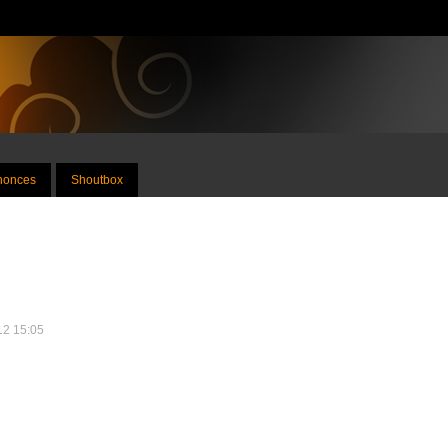
nnonces
Shoutbox
012 15:05