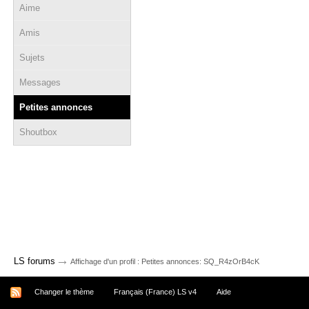
Aime
Amis
Sujets
Messages
Petites annonces
Shoutbox
→
LS forums
Affichage d'un profil : Petites annonces: SQ_R4zOrB4cK
Changer le thème
Français (France) LS v4
Aide