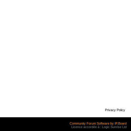
Privacy Policy
Community Forum Software by IP.Board
Licence accordée à : Logic Sunrise Ltd