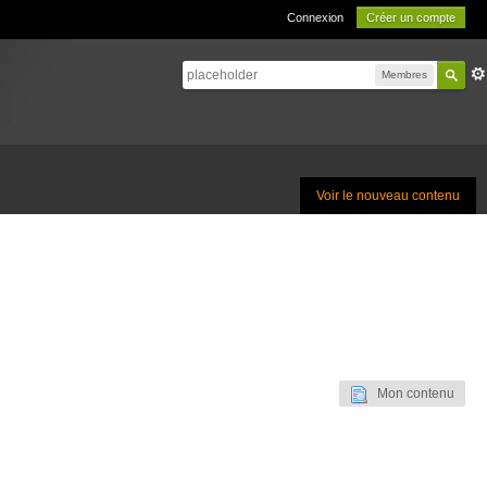
Connexion
Créer un compte
Membres
Voir le nouveau contenu
Mon contenu