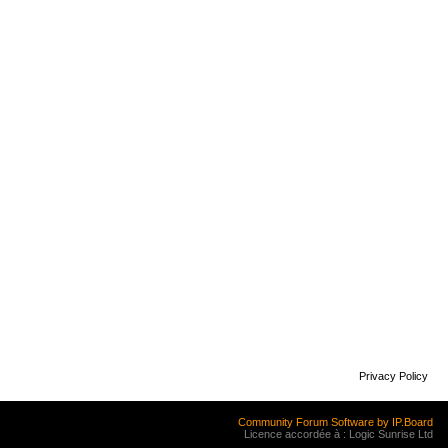
Privacy Policy
Community Forum Software by IP.Board
Licence accordée à : Logic Sunrise Ltd