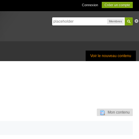
Connexion
Créer un compte
Membres
Voir le nouveau contenu
Mon contenu