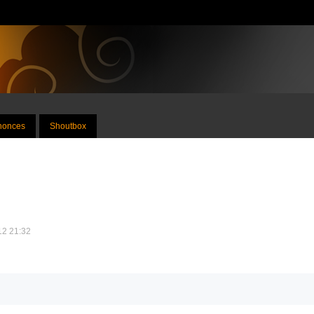
nnonces
Shoutbox
012 21:32