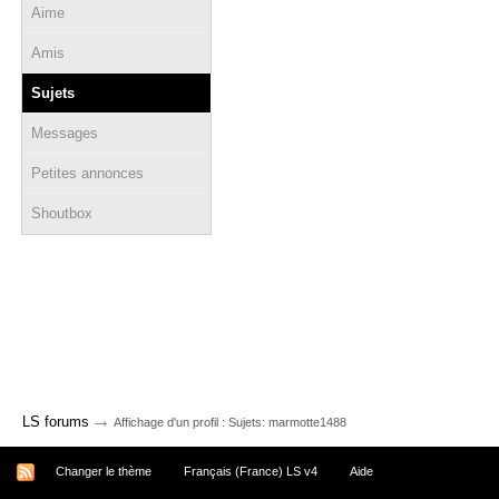
Aime
Amis
Sujets
Messages
Petites annonces
Shoutbox
→
LS forums
Affichage d'un profil : Sujets: marmotte1488
Changer le thème
Français (France) LS v4
Aide