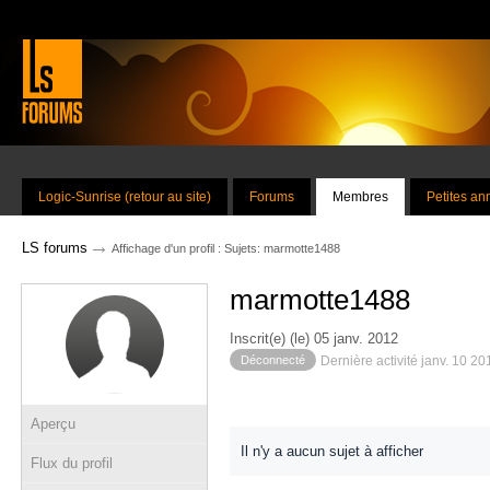
Logic-Sunrise (retour au site)
Forums
Membres
Petites a
→
LS forums
Affichage d'un profil : Sujets: marmotte1488
marmotte1488
Inscrit(e) (le) 05 janv. 2012
Déconnecté
Dernière activité janv. 10 2
Aperçu
Il n'y a aucun sujet à afficher
Flux du profil