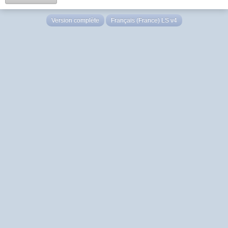
Version complète
Français (France) LS v4