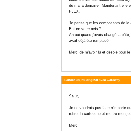
dû mal à démarrer. Maintenant elle 
FLEX.
Je pense que les composants de la c
Est ce votre avis ?
Ah oui quand j'avais changé la pâte, 
avait déjà été remplacé.
Merci de m'avoir lu et désolé pour le
Lancer un jeu original avec Gateway
15 février 2015 - 11:41
Salut,
Je ne voudrais pas faire n'importe q
retirer la cartouche et mettre mon jeu
Merci.