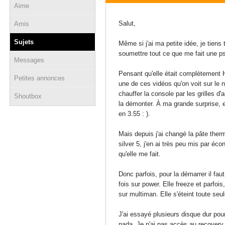
Aime
13 mars 2015 - 17:04
Salut,
Amis
Sujets
Même si j'ai ma petite idée, je tien
soumettre tout ce que me fait une ps
Messages
Pensant qu'elle était complètement H
Petites annonces
une de ces vidéos qu'on voit sur le n
chauffer la console par les grilles d'
Shoutbox
la démonter. À ma grande surprise, e
en 3.55 : ).
Mais depuis j'ai changé la pâte therm
silver 5, j'en ai très peu mis par é
qu'elle me fait.
Donc parfois, pour la démarrer il faut
fois sur power. Elle freeze et parfois,
sur multiman. Elle s'éteint toute seul
J'ai essayé plusieurs disque dur pou
nada. Je n'ai pas accès au recovery