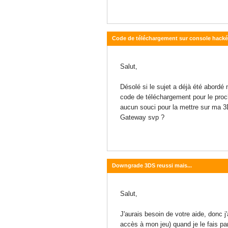
Code de téléchargement sur console hack
20 janvier 2015 - 13:13
Salut,
Désolé si le sujet a déjà été abordé
code de téléchargement pour le proch
aucun souci pour la mettre sur ma 3
Gateway svp ?
Downgrade 3DS reussi mais...
13 janvier 2015 - 15:09
Salut,
J'aurais besoin de votre aide, donc
accès à mon jeu) quand je le fais pa