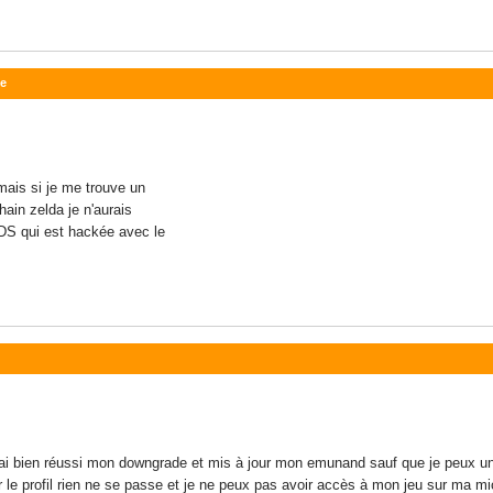
ée
 mais si je me trouve un
ain zelda je n'aurais
DS qui est hackée avec le
 j'ai bien réussi mon downgrade et mis à jour mon emunand sauf que je peux u
r le profil rien ne se passe et je ne peux pas avoir accès à mon jeu sur ma m