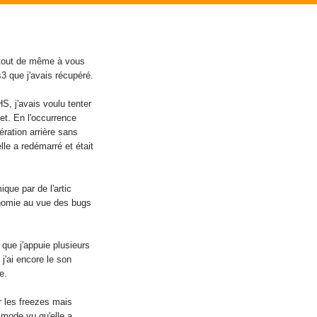
s tout de même à vous
3 que j'avais récupéré.
S, j'avais voulu tenter
et. En l'occurrence
aération arrière sans
lle a redémarré et était
ique par de l'artic
conomie au vue des bugs
 que j'appuie plusieurs
 j'ai encore le son
e.
r les freezes mais
 mode vu qu'elle a