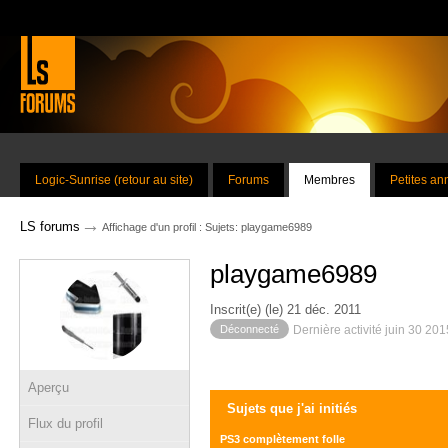
Logic-Sunrise (retour au site)
Forums
Membres
Petites a
→
LS forums
Affichage d'un profil : Sujets: playgame6989
playgame6989
Inscrit(e) (le) 21 déc. 2011
Déconnecté
Dernière activité juin 30 20
Aperçu
Sujets que j'ai initiés
Flux du profil
PS3 complètement folle