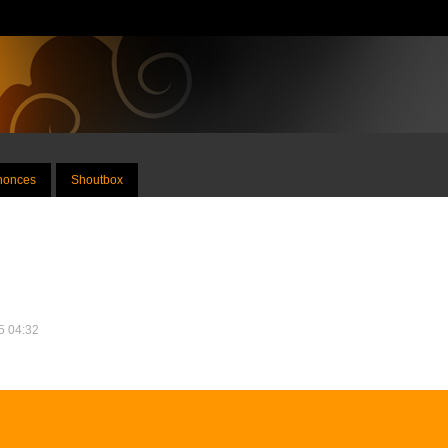
nnonces
Shoutbox
15 04:32