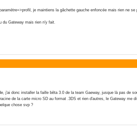
 paramètre=>profil, je maintiens la gâchette gauche enfoncée mais rien ne se
bleu du Gateway mais rien n'y fait.
 j'ai donc installer la faille bêta 3.0 de la team Gaeway, jusque là pas de so
racine de la carte micro SD au format .3DS et rien d'autres, le Gateway me dit
uelque chose svp ?