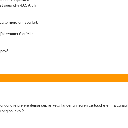
est sous cfw 4.65 Arch
arte mère ont souffert.
j'ai remarqué qu'elle
 pavé.
uoi donc je préfère demander, je veux lancer un jeu en cartouche et ma conso
 original svp ?