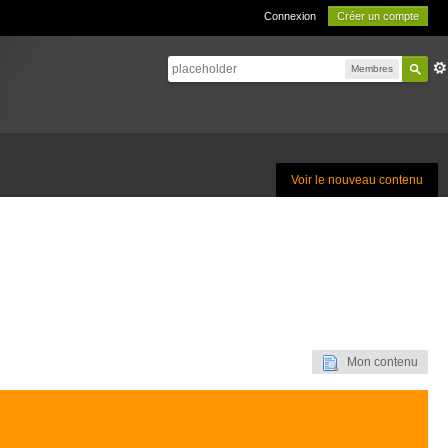
Connexion
Créer un compte
Membres
Voir le nouveau contenu
Mon contenu