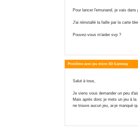
Pour lancer l'emunand, je vais dans
J'ai réinstallé la faille par la carte 
Pouvez-vous m'aider svp ?
Problème avec jeu micro SD Gateway
10 janvier 2015 - 20:05
Salut à tous,
Je viens vous demander un peu d'aide,
Mais après donc je mets un jeu à la 
ne trouve aucun jeu, ai-je manqué q