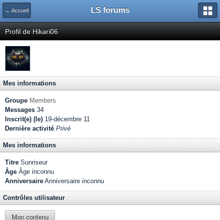
LS forums
← Accueil
Profil de Hikari06
Mes informations
Groupe
Members
Messages
34
Inscrit(e) (le)
19-décembre 11
Dernière activité
Privé
Mes informations
Titre
Sunriseur
Âge
Âge inconnu
Anniversaire
Anniversaire inconnu
Contrôles utilisateur
Mon contenu