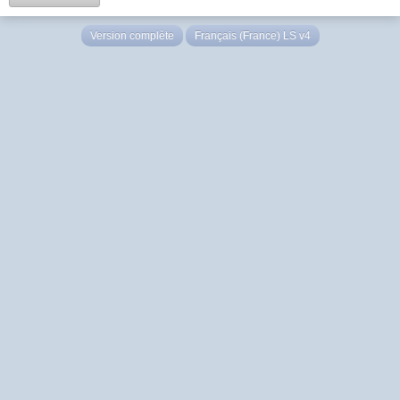
Version complète
Français (France) LS v4