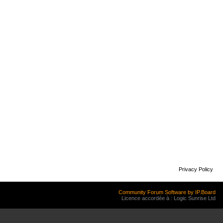
Privacy Policy
Community Forum Software by IP.Board
Licence accordée à : Logic Sunrise Ltd