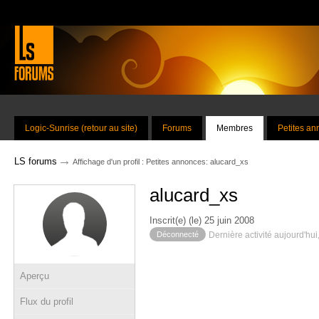
Logic-Sunrise (retour au site)
Forums
Membres
Petites a
→
LS forums
Affichage d'un profil : Petites annonces: alucard_xs
alucard_xs
Inscrit(e) (le) 25 juin 2008
Déconnecté
Dernière activité aujourd'hui
Aperçu
Flux du profil