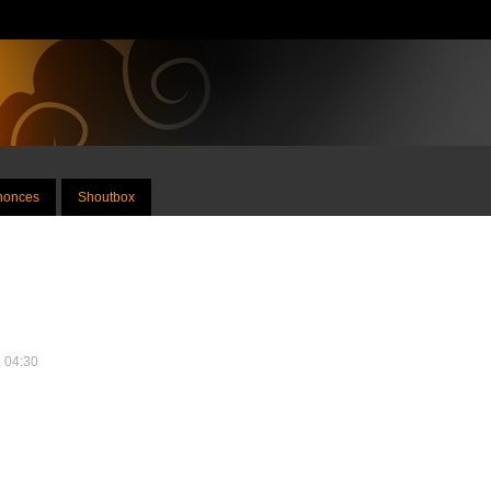
nnonces
Shoutbox
, 04:30