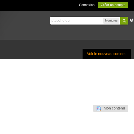
Connexion
Créer un compte
Membres
Voir le nouveau contenu
Mon contenu