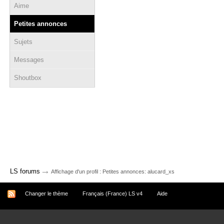
Aime
Petites annonces
Sujets
Messages
Shoutbox
→
LS forums
Affichage d'un profil : Petites annonces: alucard_xs
Changer le thème
Français (France) LS v4
Aide