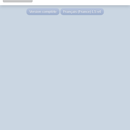
Version complète
Français (France) LS v4