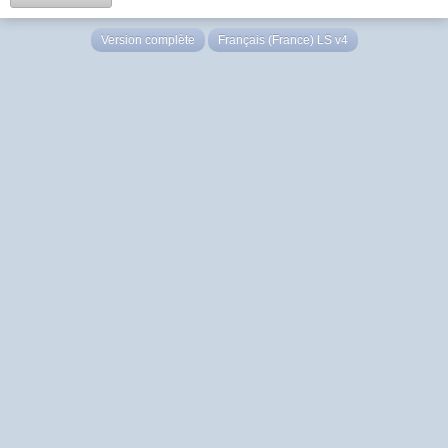
Version complète
Français (France) LS v4