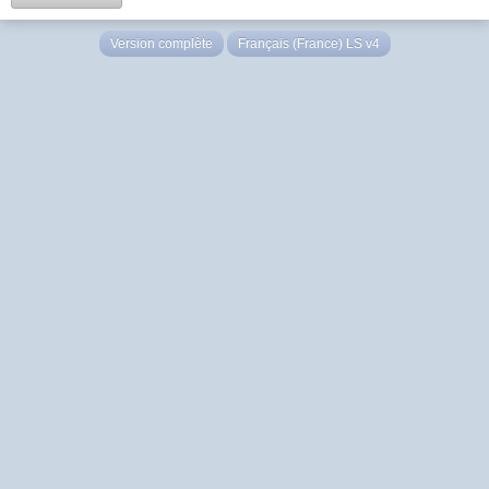
Version complète
Français (France) LS v4