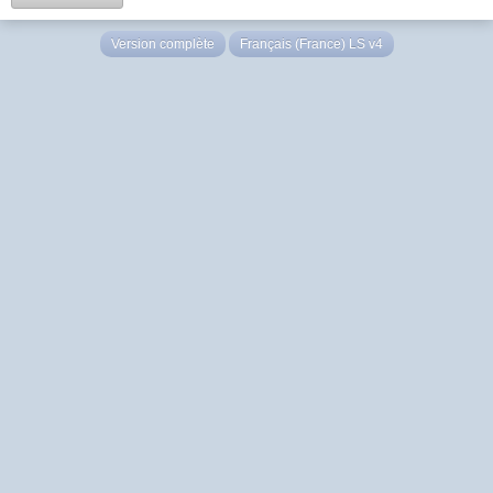
Version complète
Français (France) LS v4