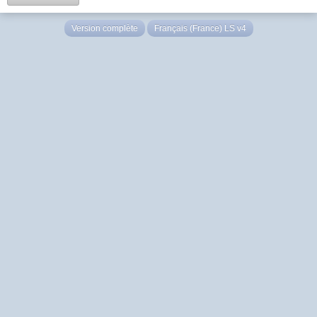
Version complète
Français (France) LS v4