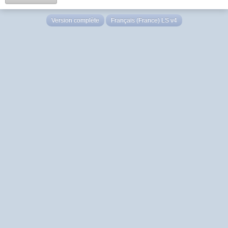
Version complète
Français (France) LS v4