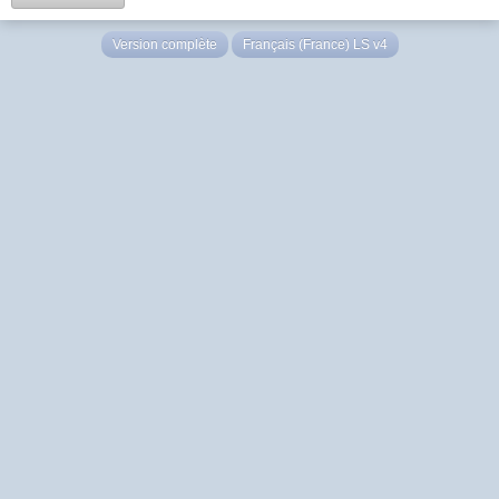
Version complète
Français (France) LS v4