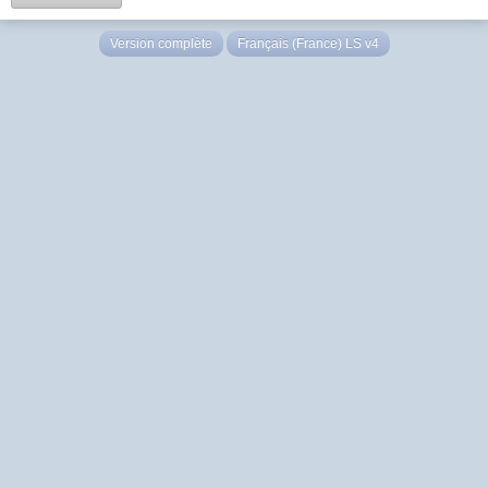
Version complète
Français (France) LS v4