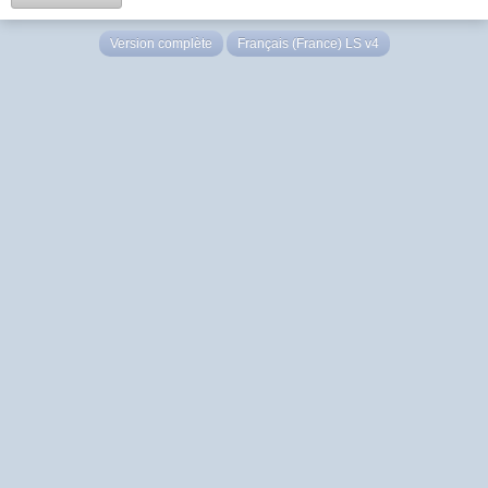
Version complète
Français (France) LS v4