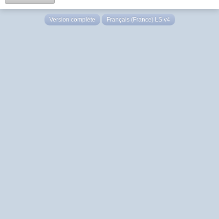
Version complète
Français (France) LS v4