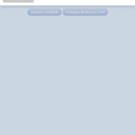
Version complète
Français (France) LS v4