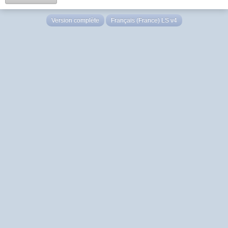
Version complète
Français (France) LS v4