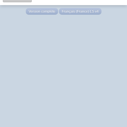
Version complète
Français (France) LS v4