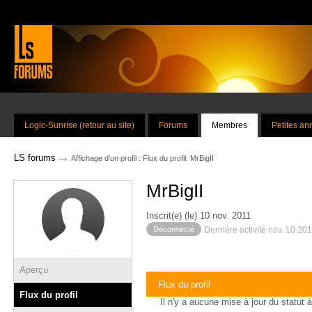
Logic-Sunrise (retour au site)
Forums
Membres
Petites a
→
LS forums
Affichage d'un profil : Flux du profil: MrBigII
MrBigII
Inscrit(e) (le) 10 nov. 2011
Déconnecté
Dernière activité nov. 10 20
Aperçu
Flux du profil
Flux du profil
Il n'y a aucune mise à jour du statut à