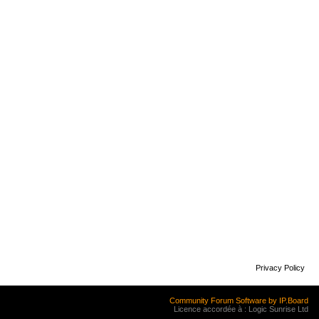
Privacy Policy
Community Forum Software by IP.Board
Licence accordée à : Logic Sunrise Ltd