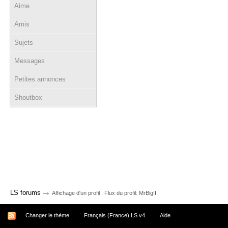
Aime
Amis
Sujets
Messages
Petites annonces
Shoutbox
→
LS forums
Affichage d'un profil : Flux du profil: MrBigII
Changer le thème
Français (France) LS v4
Aide