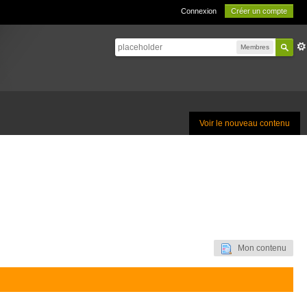
Connexion
Créer un compte
Membres
Voir le nouveau contenu
Mon contenu