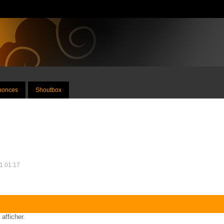
nnonces
Shoutbox
11 01:17
 afficher.