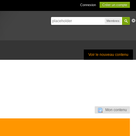
Connexion
Créer un compte
Membres
Voir le nouveau contenu
Mon contenu