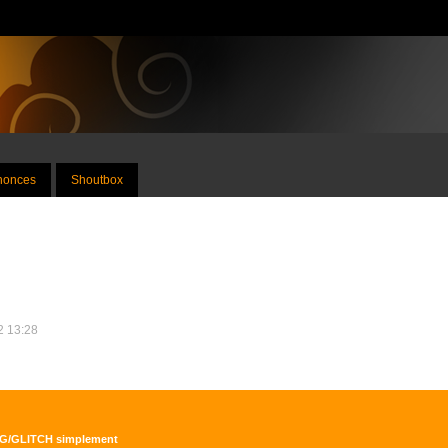
nnonces
Shoutbox
12 13:28
JTAG/GLITCH simplement