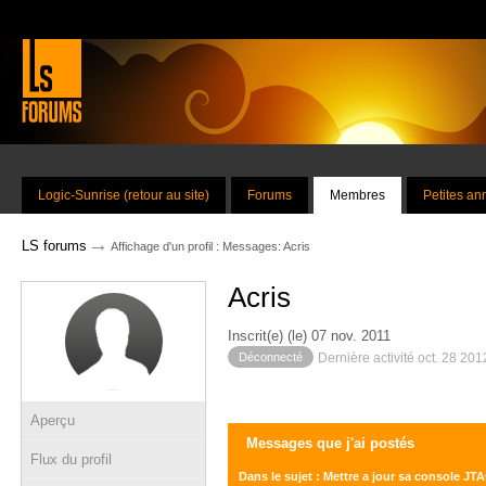
Logic-Sunrise (retour au site)
Forums
Membres
Petites a
→
LS forums
Affichage d'un profil : Messages: Acris
Acris
Inscrit(e) (le) 07 nov. 2011
Déconnecté
Dernière activité oct. 28 20
Aperçu
Messages que j'ai postés
Flux du profil
Dans le sujet : Mettre a jour sa console 