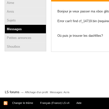
Aime
22 mars 2012 - 23:35
Bonjour je veux passer ma xbox glit
Amis
Sujets
Error can't find cf_14719.bin (requir
Messages
Où puis je trouver les dashfiles?
Petites annonces
Shoutbox
→
LS forums
Affichage d'un profil : Messages: Acris
Changer le thème
Français (France) LS v4
Aide