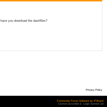
er! have you download the dashfiles?
Privacy Policy
Community Forum Software by IP.Board
Licence accordée à : Logic Sunrise Ltd