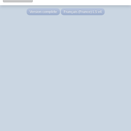
Version complète
Français (France) LS v4