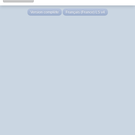
Version complète
Français (France) LS v4