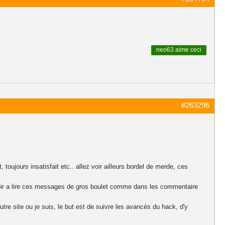
neo63
aime ceci
#263296
toujours insatisfait etc.. allez voir ailleurs bordel de merde, ces
avoir a lire ces messages de gros boulet comme dans les commentaire
tre site ou je suis, le but est de suivre les avancés du hack, d'y