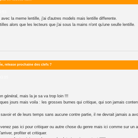
0:53
avec la meme lentille, j'ai d'autres models mais lentille differente.
tilles alors que les lecteurs que j'ai sous la mains n'ont qu'une seulle lentille.
e, release prochaine des clefs ?
03:05
général, mais la je sa va trop loin !!!
ues jours mais voila : les grosses burnes qui critique, qui son jamais content, 
s savoir et de leurs temps sans aucune contre partie, il ne devrait jamais a 
s venez pas ici pour critiquer ou autre chose du genre mais ici comme sur un au
rriver, profiter et critiquer.