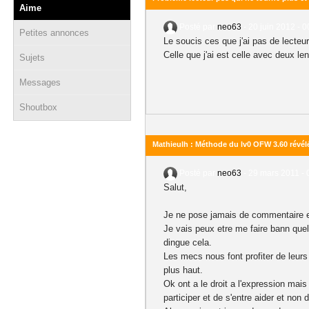
Aime
Posté par
neo63
-
20 juin 2012 - 0
Petites annonces
Le soucis ces que j'ai pas de lecteur 
Celle que j'ai est celle avec deux len
Sujets
Messages
Shoutbox
Mathieulh : Méthode du lv0 OFW 3.60 révélé
Posté par
neo63
-
29 mars 2011 - 
Salut,
Je ne pose jamais de commentaire en 
Je vais peux etre me faire bann quelq
dingue cela.
Les mecs nous font profiter de leur
plus haut.
Ok ont a le droit a l'expression mai
participer et de s'entre aider et non d'a