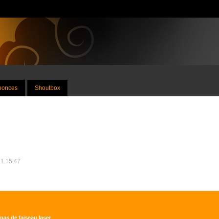
nnonces
Shoutbox
21 15:47
pas de faiseau laser