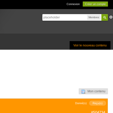
Connexion
Créer un compte
Membres
Voir le nouveau contenu
Mon contenu
Donné(s)
Reçu(s)
#504734