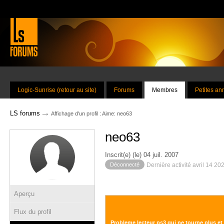
Logic-Sunrise (retour au site)
Forums
Membres
Petites a
→
LS forums
Affichage d'un profil : Aime: neo63
neo63
Inscrit(e) (le) 04 juil. 2007
Déconnecté
Dernière activité avril 14 20
Aperçu
Flux du profil
Probleme lecteur ps3 qui ne tourne plus et 