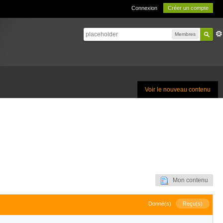
Connexion
Créer un compte
Membres
Voir le nouveau contenu
Mon contenu
Donné(s)
Reçu(s)