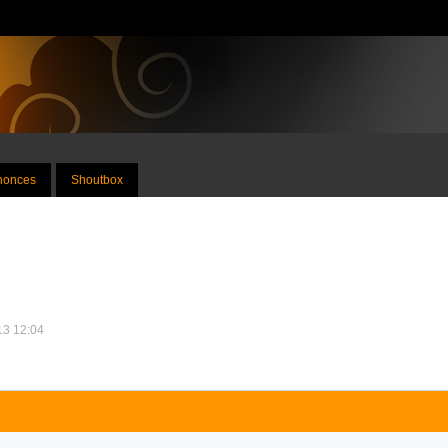
nnonces
Shoutbox
013 12:04