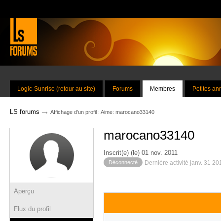
Logic-Sunrise (retour au site)
Forums
Membres
Petites a
→
LS forums
Affichage d'un profil : Aime: marocano33140
marocano33140
Inscrit(e) (le) 01 nov. 2011
Déconnecté
Dernière activité janv. 31 2
Aperçu
Flux du profil