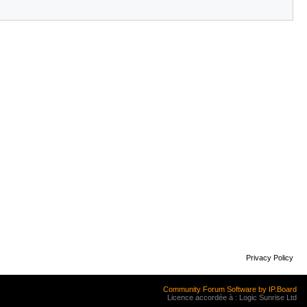
Privacy Policy
Community Forum Software by IP.Board
Licence accordée à : Logic Sunrise Ltd