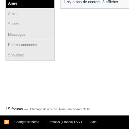
Il n'y a pas de contenu à afficher.
Aime
Amis
Sujets
Messages
Petites annonces
Shoutbox
→
LS forums
Affichage d'un profil : Aime: marocano33140
Changer le thème
Français (France) LS v4
Aide