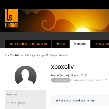
Logic-Sunrise (retour au site)
Forums
Membres
Petites a
→
LS forums
Affichage d'un profil : Sujets: xboxoliv
xboxoliv
Inscrit(e) (le) 01 nov. 2011
Déconnecté
Dernière activité mars 03 2
Aperçu
Il n'y a aucun sujet à afficher
Flux du profil