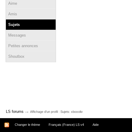
Aime
Amis
Sujets
Messages
Petites annonces
Shoutbox
→
LS forums
Affichage d'un profil : Sujets: xboxoliv
Changer le thème
Français (France) LS v4
Aide