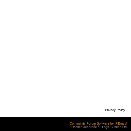
Privacy Policy
Community Forum Software by IP.Board
Licence accordée à : Logic Sunrise Ltd