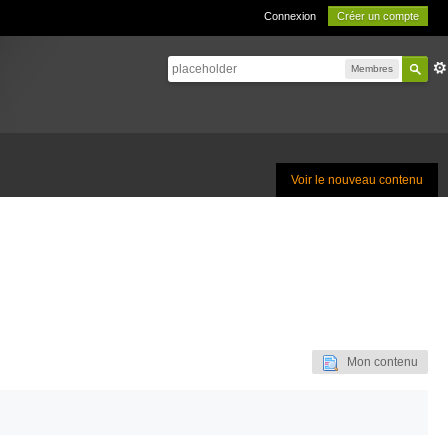
Connexion
Créer un compte
Membres
Voir le nouveau contenu
Mon contenu