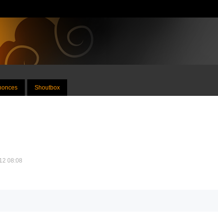
nnonces
Shoutbox
012 08:08