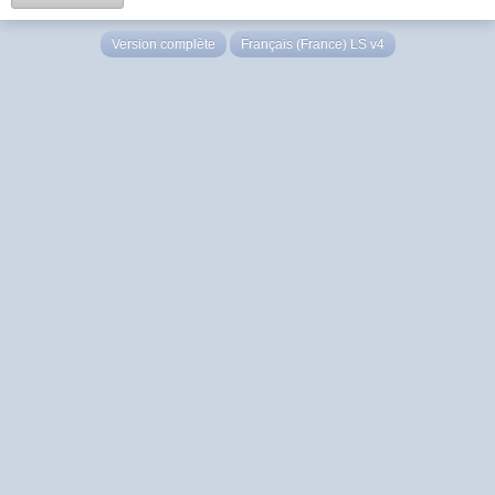
Version complète
Français (France) LS v4