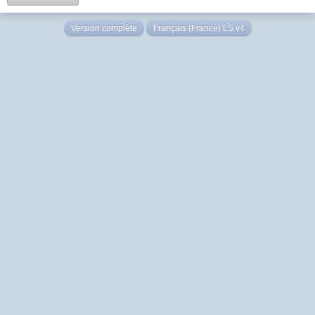
Version complète
Français (France) LS v4