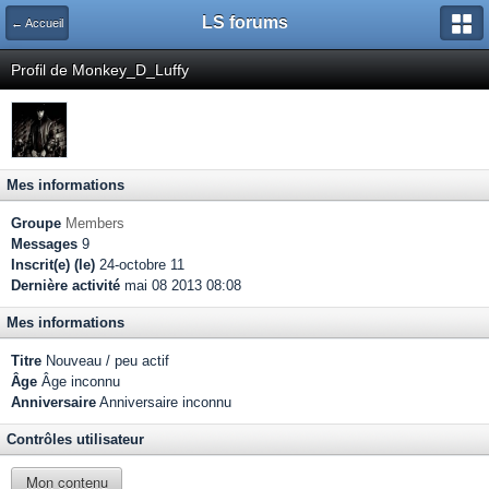
LS forums
← Accueil
Profil de Monkey_D_Luffy
Mes informations
Groupe
Members
Messages
9
Inscrit(e) (le)
24-octobre 11
Dernière activité
mai 08 2013 08:08
Mes informations
Titre
Nouveau / peu actif
Âge
Âge inconnu
Anniversaire
Anniversaire inconnu
Contrôles utilisateur
Mon contenu