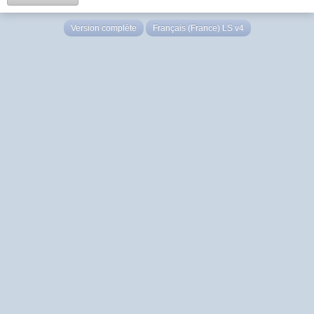
Version complète
Français (France) LS v4