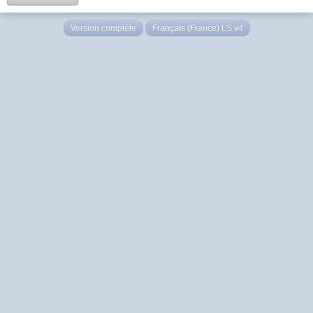
Version complète
Français (France) LS v4