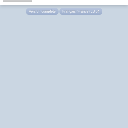
Version complète
Français (France) LS v4