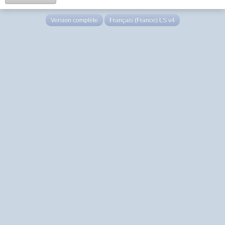
Version complète
Français (France) LS v4