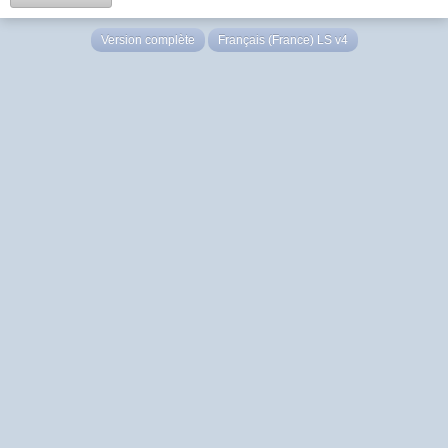
Version complète
Français (France) LS v4