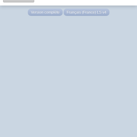
Version complète
Français (France) LS v4