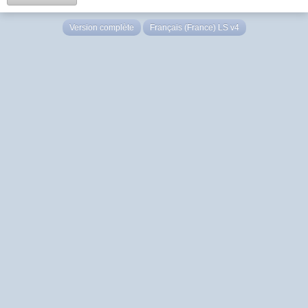
Version complète
Français (France) LS v4