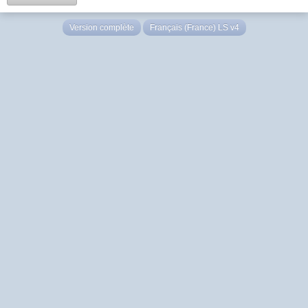
Version complète
Français (France) LS v4